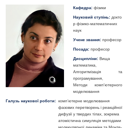
Кафедра:
фізики
Науковий ступінь:
докто
р фізико-математичних
наук
Учене звання:
професор
Посада:
професор
Дисципліни:
Вища
математика,
Алгоритмізація та
програмування,
Методи комп'ютерного
моделювання
Галузь наукової роботи:
комп’ютерне моделювання
фазових перетворень і реакційної
дифузії у твердих тілах, зокрема
атомістична симуляція методами
молекулярної динаміки та Монте-