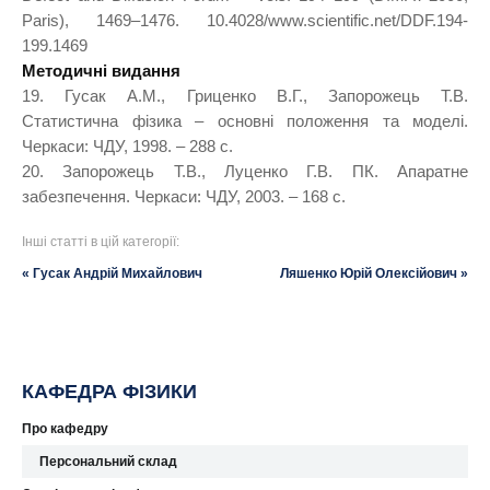
Paris), 1469–1476. 10.4028/www.scientific.net/DDF.194-
199.1469
Методичні видання
19. Гусак А.М., Гриценко В.Г., Запорожець Т.В.
Статистична фізика – основні положення та моделі.
Черкаси: ЧДУ, 1998. – 288 с.
20. Запорожець Т.В., Луценко Г.В. ПК. Апаратне
забезпечення. Черкаси: ЧДУ, 2003. – 168 с.
Інші статті в цій категорії:
« Гусак Андрій Михайлович
Ляшенко Юрій Олексійович »
КАФЕДРА ФІЗИКИ
Про кафедру
Персональний склад