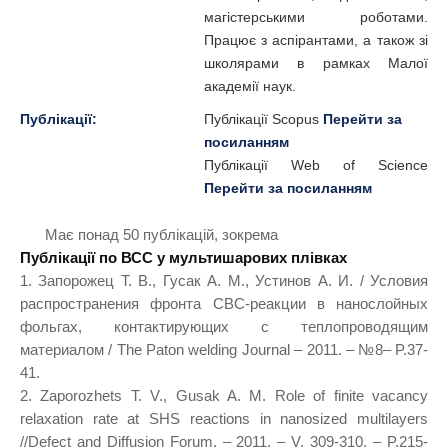
магістерськими роботами.
Працює з аспірантами, а також зі
школярами в рамках Малої
академії наук.
Публікації:
Публікації Scopus
Перейти за
посиланням
Публікації Web of Science
Перейти за посиланням
Має понад 50 публікацій, зокрема
Публікації по ВСС у мультишарових плівках
1. Запорожец Т. В., Гусак А. М., Устинов А. И. / Условия
распространения фронта СВС-реакции в нанослойных
фольгах, контактирующих с теплопроводящим
материалом / The Paton welding Journal – 2011. – №8– P.37-
41.
2. Zaporozhets T. V., Gusak A. M. Role of finite vacancy
relaxation rate at SHS reactions in nanosized multilayers
//Defect and Diffusion Forum. – 2011. – V. 309-310. – P.215-