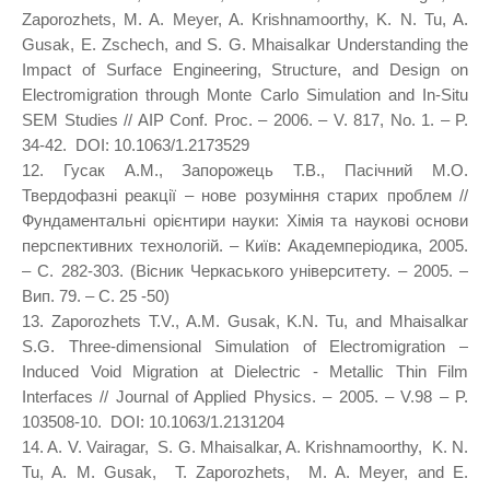
Zaporozhets, M. A. Meyer, A. Krishnamoorthy, K. N. Tu, A.
Gusak, E. Zschech, and S. G. Mhaisalkar Understanding the
Impact of Surface Engineering, Structure, and Design on
Electromigration through Monte Carlo Simulation and In-Situ
SEM Studies // AIP Conf. Proc. – 2006. – V. 817, No. 1. – P.
34-42. DOI: 10.1063/1.2173529
12. Гусак А.М., Запорожець Т.В., Пасічний М.О.
Твердофазні реакції – нове розуміння старих проблем //
Фундаментальні орієнтири науки: Хімія та наукові основи
перспективних технологій. – Київ: Академперіодика, 2005.
– С. 282-303. (Вісник Черкаського університету. – 2005. –
Вип. 79. – С. 25 -50)
13. Zaporozhets T.V., A.M. Gusak, K.N. Tu, and Mhaisalkar
S.G. Three-dimensional Simulation of Electromigration –
Induced Void Migration at Dielectric - Metallic Thin Film
Interfaces // Journal of Applied Physics. – 2005. – V.98 – P.
103508-10. DOI: 10.1063/1.2131204
14. A. V. Vairagar, S. G. Mhaisalkar, A. Krishnamoorthy, K. N.
Tu, A. M. Gusak, T. Zaporozhets, M. A. Meyer, and E.