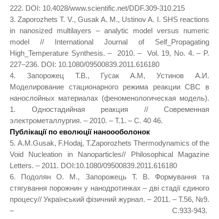
222. DOI: 10.4028/www.scientific.net/DDF.309-310.215
3. Zaporozhets T. V., Gusak A. M., Ustinov A. I. SHS reactions
in nanosized multilayers – analytic model versus numeric
model // International Journal of Self_Propagating
High_Temperature Synthesis. – 2010. – Vol. 19, No. 4. – P.
227–236. DOI: 10.1080/09500839.2011.616180
4. Запорожец Т.В., Гусак А.М, Устинов А.И.
Моделирование стационарного режима реакции СВС в
нанослойных материалах (феноменологическая модель).
1. Одностадийная реакция // Современная
электрометаллургия. – 2010. – Т.1. – С. 40 46.
Публікації по еволюції наноооболонок
5. A.M.Gusak, F.Hodaj, T.Zaporozhets Thermodynamics of the
Void Nucleation in Nanoparticles// Philosophical Magazine
Letters. – 2011. DOI:10.1080/09500839.2011.616180
6. Подолян О. М., Запорожець Т. В. Формування та
стягування порожнин у нанодротинках – дві стадії єдиного
процесу// Український фізичний журнал. – 2011. – Т.56, №9.
– C.933-943.