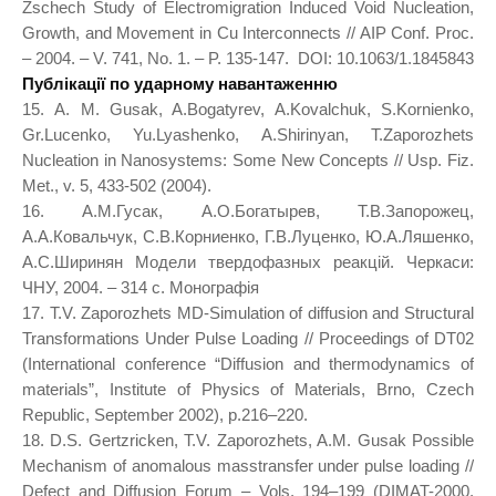
Zschech Study of Electromigration Induced Void Nucleation,
Growth, and Movement in Cu Interconnects // AIP Conf. Proc.
– 2004. – V. 741, No. 1. – P. 135-147. DOI: 10.1063/1.1845843
Публікації по ударному навантаженню
15. A. M. Gusak, A.Bogatyrev, A.Kovalchuk, S.Kornienko,
Gr.Lucenko, Yu.Lyashenko, A.Shirinyan, T.Zaporozhets
Nucleation in Nanosystems: Some New Concepts // Usp. Fiz.
Met., v. 5, 433-502 (2004).
16. А.М.Гусак, А.О.Богатырев, Т.В.Запорожец,
А.А.Ковальчук, С.В.Корниенко, Г.В.Луценко, Ю.А.Ляшенко,
А.С.Ширинян Модели твердофазных реакцій. Черкаси:
ЧНУ, 2004. – 314 с. Монографія
17. T.V. Zaporozhets MD-Simulation of diffusion and Structural
Transformations Under Pulse Loading // Proceedings of DT02
(International conference “Diffusion and thermodynamics of
materials”, Institute of Physics of Materials, Brno, Czech
Republic, September 2002), p.216–220.
18. D.S. Gertzricken, T.V. Zaporozhets, A.M. Gusak Possible
Mechanism of anomalous masstransfer under pulse loading //
Defect and Diffusion Forum – Vols. 194–199 (DIMAT-2000,