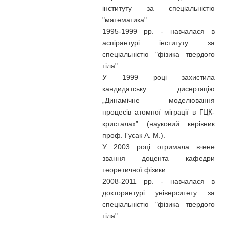
інституту за спеціальністю
"математика".
1995-1999 рр. - навчалася в
аспірантурі інституту за
спеціальністю "фізика твердого
тіла".
У 1999 році захистила
кандидатську дисертацію
„Динамічне моделювання
процесів атомної міграції в ГЦК-
кристалах” (науковий керівник
проф. Гусак А. М.).
У 2003 році отримала вчене
звання доцента кафедри
теоретичної фізики.
2008-2011 рр. - навчалася в
докторантурі університету за
спеціальністю "фізика твердого
тіла".