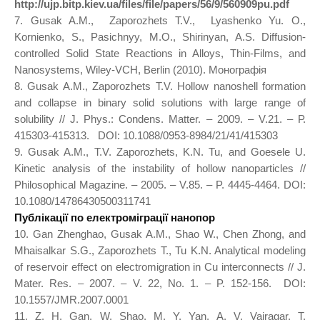
http://ujp.bitp.kiev.ua/files/file/papers/56/9/560909pu.pdf
7. Gusak A.M., Zaporozhets T.V., Lyashenko Yu. O.,
Kornienko, S., Pasichnyy, M.O., Shirinyan, A.S. Diffusion-
controlled Solid State Reactions in Alloys, Thin-Films, and
Nanosystems, Wiley-VCH, Berlin (2010). Монографія
8. Gusak A.M., Zaporozhets T.V. Hollow nanoshell formation
and collapse in binary solid solutions with large range of
solubility // J. Phys.: Condens. Matter. – 2009. – V.21. – Р.
415303-415313. DOI: 10.1088/0953-8984/21/41/415303
9. Gusak A.M., T.V. Zaporozhets, K.N. Tu, and Goesele U.
Kinetic analysis of the instability of hollow nanoparticles //
Philosophical Magazine. – 2005. – V.85. – P. 4445-4464. DOI:
10.1080/14786430500311741
Публікації по електроміграції нанопор
10. Gan Zhenghao, Gusak A.M., Shao W., Chen Zhong, and
Mhaisalkar S.G., Zaporozhets T., Tu K.N. Analytical modeling
of reservoir effect on electromigration in Cu interconnects // J.
Mater. Res. – 2007. – V. 22, No. 1. – P. 152-156. DOI:
10.1557/JMR.2007.0001
11. Z. H. Gan, W. Shao, M. Y. Yan, A. V. Vairagar, T.