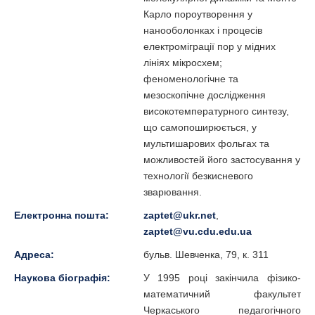
Карло пороутворення у
нанооболонках і процесів
електроміграції пор у мідних
лініях мікросхем;
феноменологічне та
мезоскопічне дослідження
високотемпературного синтезу,
що самопоширюється, у
мультишарових фольгах та
можливостей його застосування у
технології безкисневого
зварювання.
Електронна пошта:
zaptet@ukr.net
,
zaptet@vu.cdu.edu.ua
Адреса:
бульв. Шевченка, 79, к. 311
Наукова біографія:
У 1995 році закінчила фізико-
математичний факультет
Черкаського педагогічного