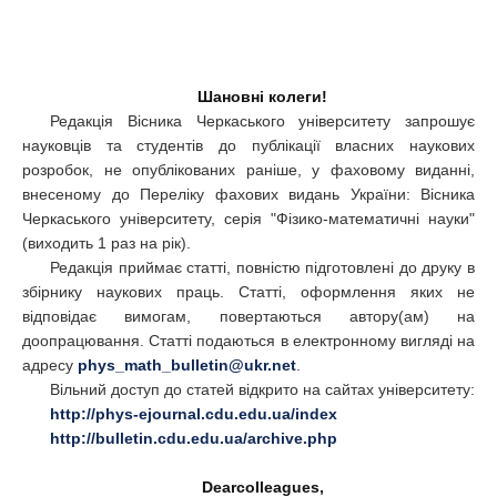
Шановні колеги!
Редакція Вісника Черкаського університету запрошує
науковців та студентів до публікації власних наукових
розробок, не опублікованих раніше, у фаховому виданні,
внесеному до Переліку фахових видань України: Вісника
Черкаського університету, серія "Фізико-математичні науки"
(виходить 1 раз на рік).
Редакція приймає статті, повністю підготовлені до друку в
збірнику наукових праць. Статті, оформлення яких не
відповідає вимогам, повертаються автору(ам) на
доопрацювання. Статті подаються в електронному вигляді на
адресу
phys_math_bulletin@ukr.net
.
Вільний доступ до статей відкрито на сайтах університету:
http://phys-ejournal.cdu.edu.ua/index
http://bulletin.cdu.edu.ua/archive.php
Dearcolleagues,