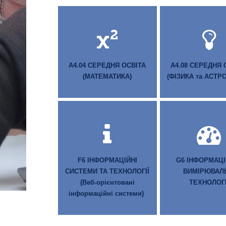
A4.04 СЕРЕДНЯ ОСВІТА
A4.08 СЕРЕДНЯ 
(МАТЕМАТИКА)
(ФІЗИКА та АСТР
F6 ІНФОРМАЦІЙНІ
G6 ІНФОРМАЦІ
СИСТЕМИ ТА ТЕХНОЛОГІЇ
ВИМІРЮВАЛ
(Веб-орієнтовані
ТЕХНОЛОГІ
інформаційні системи)