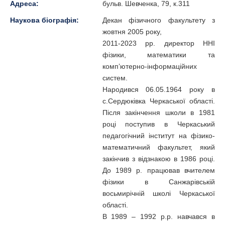
Адреса:
бульв. Шевченка, 79, к.311
Наукова біографія:
Декан фізичного факультету з
жовтня 2005 року,
2011-2023 рр. директор ННІ
фізики, математики та
комп’ютерно-інформаційних
систем.
Народився 06.05.1964 року в
с.Сердюківка Черкаської області.
Після закінчення школи в 1981
році поступив в Черкаський
педагогічний інститут на фізико-
математичний факультет, який
закінчив з відзнакою в 1986 році.
До 1989 р. працював вчителем
фізики в Санжарівській
восьмирічній школі Черкаської
області.
В 1989 – 1992 р.р. навчався в