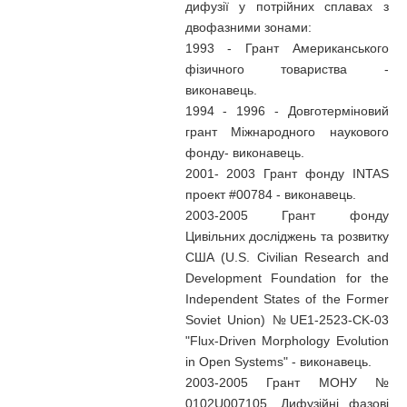
дифузії у потрійних сплавах з
двофазними зонами:
1993 - Грант Американського
фізичного товариства -
виконавець.
1994 - 1996 - Довготерміновий
грант Міжнародного наукового
фонду- виконавець.
2001- 2003 Грант фонду INTAS
проект #00784 - виконавець.
2003-2005 Грант фонду
Цивільних досліджень та розвитку
США (U.S. Civilian Research and
Development Foundation for the
Independent States of the Former
Soviet Union) №UE1-2523-CK-03
"Flux-Driven Morphology Evolution
in Open Systems" - виконавець.
2003-2005 Грант МОНУ №
0102U007105 „Дифузійні фазові