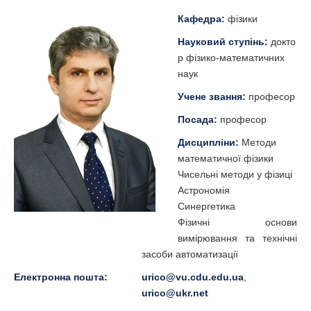
Кафедра:
фізики
Науковий ступінь:
докто
р фізико-математичних
наук
Учене звання:
професор
Посада:
професор
Дисципліни:
Методи
математичної фізики
Чисельні методи у фізиці
Астрономія
Синергетика
Фізичні основи
вимірювання та технічні
засоби автоматизації
Електронна пошта:
urico@vu.cdu.edu.ua
,
urico@ukr.net