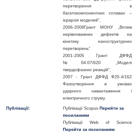
перетворення в
багатокомпонентних сплавах –
ієрархія моделей”,
2006-2008Грант МОНУ „Вплив
нерівноважних дефектів на
кінетику наноструктурних
перетворень”
2001-2005 Грант ДФФД
№04.07/620 „Моделі
твердофазних реакцій”;
2007 - Грант ДФФД Ф25.4/162
Фазоутворення в умовах
ударного навантаження і
електричного струму.
Публікації:
Публікації Scopus
Перейти за
посиланням
Публікації Web of Science
Перейти за посиланням