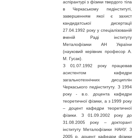
аспірантурі з фізики твердого тіла
в Черкаському педінституті,
завершенням якої є захист
кандидатської дисертації
27.04.1992 року у спеціалізованій
вченій Раді інституту
Металофізики АН України
(науковий керівник професор А.
М. Гусак).
З 01.07.1992 року працював
асистентом кафедри
загальнотехнічних дисциплін
Черкаського педінституту. З 1994
року - в.о. доцента кафедри
теоретичної фізики, а з 1999 року
– доцент кафедри теоретичної
фізики. З 01.09.2002 року до
31.08.2005 року – докторант
інституту Металофізики НАНУ. З
2005 р. доцент кафедри фізики