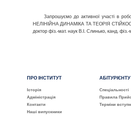
Запрошуємо до активної участі в ро
НЕЛІНІЙНА ДИНАМІКА ТА ТЕОРІЯ СТІЙКОСТІ". З
доктор фіз.-мат. наук В.І. Слинько, канд. фіз.
ПРО ІНСТИТУТ
АБІТУРІЄНТУ
Історія
Cпеціальності
Адміністрація
Правила Прий
Контакти
Терміни вступн
Наші випускники