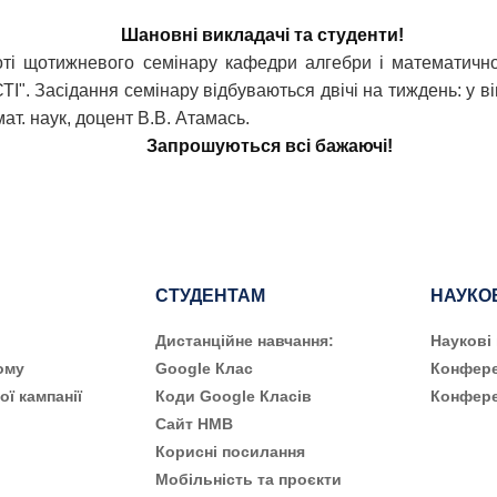
Шановні викладачі та студенти!
боті щотижневого семінару кафедри алгебри і математи
асідання семінару відбуваються двічі на тиждень: у вівто
-мат. наук, доцент В.В. Атамась.
Запрошуються всі бажаючі!
СТУДЕНТАМ
НАУКО
Дистанційне навчання:
Наукові
ому
Google Клас
Конфере
ої кампанії
Коди Google Класів
Конфере
Сайт НМВ
Корисні посилання
Мобільність та проєкти