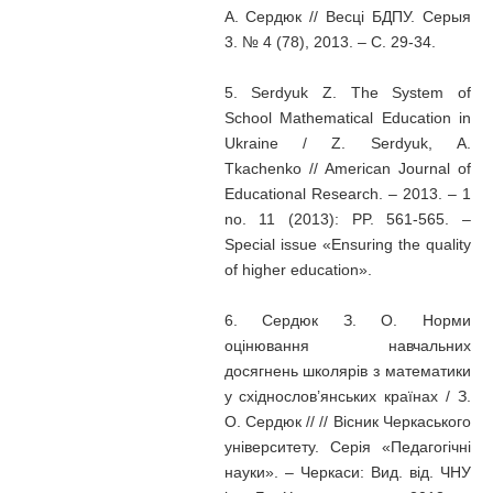
А. Сердюк // Весці БДПУ. Серыя
3. № 4 (78), 2013. – С. 29-34.
5. Serdyuk Z. The System of
School Mathematical Education in
Ukraine / Z. Serdyuk, А.
Tkachenko // American Journal of
Educational Research. – 2013. – 1
no. 11 (2013): PP. 561-565. –
Special issue «Ensuring the quality
of higher education».
6. Сердюк З. О. Норми
оцінювання навчальних
досягнень школярів з математики
у східнослов’янських країнах / З.
О. Сердюк // // Вісник Черкаського
університету. Серія «Педагогічні
науки». – Черкаси: Вид. від. ЧНУ