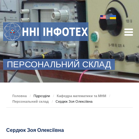
ПЕРСОНАЛЬНИЙ СКЛАД
Головна
/
Підрозділи
/
Кафедра математики та МНМ
/
Персональний склад
/
Сердюк Зоя Олексіївна
Сердюк Зоя Олексіївна