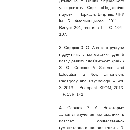
Демченко // Вісник Черкаського
університету. Серія «Педагогічні
науки». – Черкаси: Вид. від. ЧНУ
ім. Б. Хмельницького, 2011. –
Випуск 201, частина I. – С. 104–
107.
3. Сердюк З. О. Аналіз структури
підручників з математики для 5
класу деяких слов’янських країн /
З. О. Сердюк // Science and
Education a New Dimension.
Pedagogy and Psychology. – Vol.
3, 2013. – Budapest: SPOM, 2013.
– P. 136–142.
4. Сердюк З. А. Некоторые
аспекты изучения математики в
классах общественно-
гуманитарного направления / З.