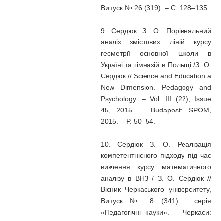
Випуск № 26 (319). – С. 128–135.
9. Сердюк З. О. Порівняльний
аналіз змістових ліній курсу
геометрії основної школи в
Україні та гімназій в Польщі /З. О.
Сердюк // Science and Education a
New Dimension. Pedagogy and
Psychology. – Vol. III (22), Issue
45, 2015. – Budapest: SPOM,
2015. – P. 50–54.
10. Сердюк З. О. Реалізація
компетентнісного підходу під час
вивчення курсу математичного
аналізу в ВНЗ / З. О. Сердюк //
Вісник Черкаського університету,
Випуск № 8 (341) : серія
«Педагогічні науки». – Черкаси: