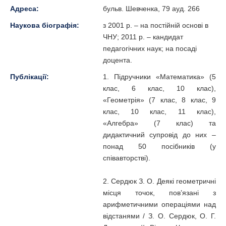
Адреса:
бульв. Шевченка, 79 ауд. 266
Наукова біографія:
з 2001 р. – на постійній основі в
ЧНУ; 2011 р. – кандидат
педагогічних наук; на посаді
доцента.
Публікації:
1. Підручники «Математика» (5
клас, 6 клас, 10 клас),
«Геометрія» (7 клас, 8 клас, 9
клас, 10 клас, 11 клас),
«Алгебра» (7 клас) та
дидактичний супровід до них –
понад 50 посібників (у
співавторстві).
2. Сердюк З. О. Деякі геометричні
місця точок, пов’язані з
арифметичними операціями над
відстанями / З. О. Сердюк, О. Г.