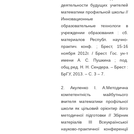
деятельности будущих учителей
математики профильной школы //
Инновационные
образовательные технологи в
учреждении образования : сб.
материалов Республ. научно-
практич. конф. ; Брест, 15-16
ноября 2012г. / Брест. Гос. ун-т
имени А. С. Пушкина ; под.
общ.ред. Н. Н. Сендера. – Брест :
БрГУ, 2013. – С. 3 – 7.
2. Акуленко І. А.Методична
компетентність майбутнього
вчителя математики профільної
школи як цільовий орієнтир його
методичної підготовки // Збірник
матеріалів ІІІ Всеукраїнської
науково-практичної конференції