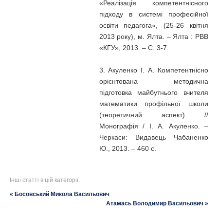
«Реалізація компетентнісного
підходу в системі професійної
освіти педагога», (25-26 квітня
2013 року), м. Ялта. – Ялта : РВВ
«КГУ», 2013. – С. 3-7.
3. Акуленко І. А. Компетентнісно
орієнтована методична
підготовка майбутнього вчителя
математики профільної школи
(теоретичний аспект) //
Монографія / І. А. Акуленко. –
Черкаси: Видавець Чабаненко
Ю., 2013. – 460 с.
Інші статті в цій категорії:
« Босовський Микола Васильович
Атамась Володимир Васильович »