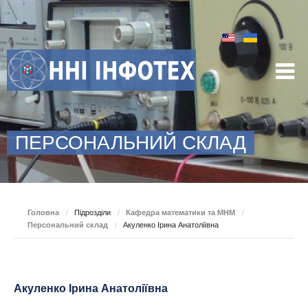
ПЕРСОНАЛЬНИЙ СКЛАД
Головна
/
Підрозділи
/
Кафедра математики та МНМ
/
Персональний склад
/
Акуленко Ірина Анатоліївна
Акуленко Ірина Анатоліївна