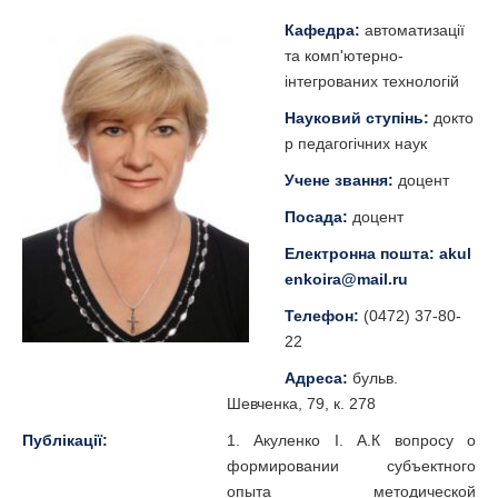
Кафедра:
автоматизації
та комп'ютерно-
інтегрованих технологій
Науковий ступінь:
докто
р педагогічних наук
Учене звання:
доцент
Посада:
доцент
Електронна пошта:
akul
enkoira@mail.ru
Телефон:
(0472) 37-80-
22
Адреса:
бульв.
Шевченка, 79, к. 278
Публікації:
1. Акуленко І. А.К вопросу о
формировании субъектного
опыта методической