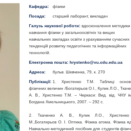
Кафедра:
фізики
Посада:
старший лаборант, викладач
Галузь наукової роботи:
вдосконалення методики
навчання фізики у загальноосвітніх та вищих
навчальних закладах освіти з урахуванням сучасних
тенденцій розвитку педагогічних та інформаційних
технологій.
Електронна пошта:
hrystenko@vu.cdu.edu.ua
Адреса:
бульв. Шевченка, 79, к. 270
Публікації:
1. Христенко Т.М. Таблиці основ
фізичних величин /Богатирьов О.І., Кулик Л.О., Ткач
А. В., Христенко Т.М. – Черкаси: Вид. від. ЧНУ і
Богдана Хмельницького, 2007. – 292 с.
2. Ткаченко А. В., Кулик Л.О., Христенко
М.,Богатирьов О. І. Оптика. Фізика атома. Фізика я
Навчально-методичний посібник для студентів фізи