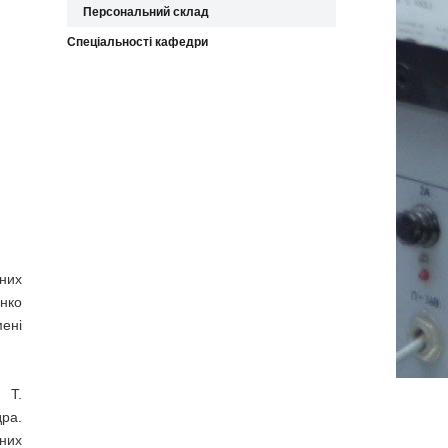
Персональний склад
Спеціальності кафедри
них
енко
мені
 Т.
дра.
чних