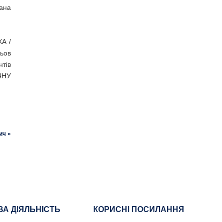
дана
А /
рьов
нтів
 ЧНУ
ич »
ВА ДІЯЛЬНІСТЬ
КОРИСНІ ПОСИЛАННЯ