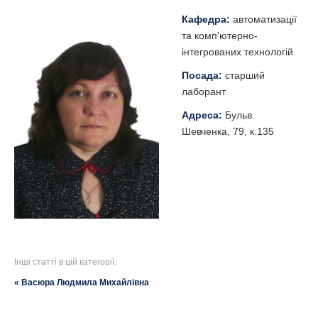
Кафедра:
автоматизації
та комп'ютерно-
інтегрованих технологій
Посада:
старший
лаборант
Адреса:
Бульв.
Шевченка, 79, к.135
Інші статті в цій категорії:
« Васюра Людмила Михайлівна