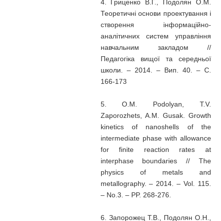
4. Гриценко В.Г., Подолян О.М.
Теоретичні основи проектування і
створення інформаційно-
аналітичних систем управління
навчальним закладом //
Педагогіка вищої та середньої
школи. – 2014. – Вип. 40. – С.
166-173
5. O.M. Podolyan, T.V.
Zaporozhets, A.M. Gusak. Growth
kinetics of nanoshells of the
intermediate phase with allowance
for finite reaction rates at
interphase boundaries // The
physics of metals and
metallography. – 2014. – Vol. 115.
– No.3. – PP. 268-276.
6. Запорожец Т.В., Подолян О.Н.,