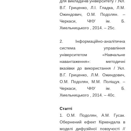
для викладачів університету / Укл.
В.Г. Гриценко, Л.І. Гладка, Л.М.
Ожиндович, О.М. Подолян. –
Черкаси, ЧНУ ім. Б.
Хмельницького , 2014. – 25с.
2. Інформаційно-аналітична
система управління
університетом «Навчальне
навантаження»: методичні
вказівки до використання / Укл.
В.Г. Гриценко, Л.М. Ожиндович,
О.М. Подолян, М.М. Поліщук. –
Черкаси, ЧНУ ім. Б.
Хмельницького , 2014. – 40с.
Статті
1. О.М. Подолян, А.М. Гусак.
Обернений ефект Кіркендала в
моделі дифузійної повзучості //