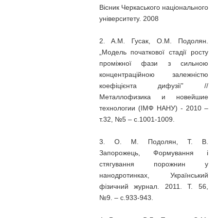
Вісник Черкаського національного
університету. 2008
2. А.М. Гусак, О.М. Подолян.
„Модель початкової стадії росту
проміжної фази з сильною
концентраційною залежністю
коефіцієнта дифузії” //
Металлофизика и новейшие
технологии (ІМФ НАНУ) - 2010 –
т.32, №5 – с.1001-1009.
3. О. М. Подолян, Т. В.
Запорожець, Формування і
стягування порожнин у
нанодротинках, Український
фізичний журнал. 2011. Т. 56,
№9. – с.933-943.