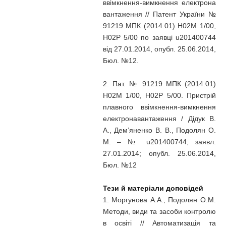
ввімкнення-вимкнення електрона
вантаження // Патент України №
91219 МПК (2014.01) H02M 1/00,
H02P 5/00 по заявці u201400744
від 27.01.2014, опубл. 25.06.2014,
Бюл. №12.
2. Пат. № 91219 МПК (2014.01)
H02M 1/00, H02P 5/00. Пристрій
плавного ввімкнення-вимкнення
електронавантаження / Дідук В.
А., Дем’яненко В. В., Подолян О.
М. – № u201400744; заявл.
27.01.2014; опубл. 25.06.2014,
Бюл. №12
Тези й матеріали доповідей
1. Моргунова А.А., Подолян О.М.
Методи, види та засоби контролю
в освіті // Автоматизація та