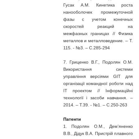
Гусак А.М. Кинетика роста
нанооболочек промежуточной
фазы с учетом конечных
скоростей реакций на
межфазных границах // Физика
металлов и металловедение. – Т.
115. - №3. – С.285-294
7. Гриценко В.Г., Подолян О.М.
Використання системи
управління версіями GIT для
організації командної роботи над
ІТ проектом // Інформаційні
технології і засоби навчання. –
2014. – Т.39. - №1. – С.250-263
Патенти
1. Подолян О.М., Дем’яненко
В.В., Дідук В.А. Пристрій плавного