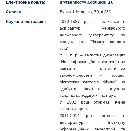
Електронна пошта:
grytsenko@vu.cdu.edu.ua
Адреса:
Бульв. Шевченка, 79, к.280
Наукова біографія:
1993-1997 р.р. – навчався в
аспірантурі Черкаського
державного університету за
спеціальністю "Фізика твердого
тіла".
У 1999 р. – захистив дисертацію
"Нові інформаційні технології при
вивченні статистичних
закономірностей у процесі
підготовки вчителів фізики" на
здобуття наукового ступеня
кандидата педагогічних наук.
У 2002 році отримав вчене
звання доцента.
2011-2014 р.р. навчався в
докторантурі Інституту
інформаційних технологій та