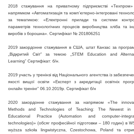
2018 стажування на приватному підприємстві «Техпром»
напрямком «Автоматизація та комп’ютерно-інтегровані техноло
за тематикою: «Електронні прилади та системи контр
параметрів технологічних процесів виробництва хліба та і
виробів з борошна». Сертифікат № 201806251
2019 закордонне стажування в США, штат Канзас за програ
„Відкритий Світ” за темою „STEM Education and Alternat
Learning” Сертифікат: б/н.
2019 участь у тренінзі від Національного агентства із забезпеч
якості вищої освіти «Експерт з акредитації освітніх прог
онлайн тренінг” 06.10.2019р. Сертифікат б/н
2020 закордонне стажування за напрямом «The innovat
Methods and Technologies of Teaching: The Newest in 
Educational Practice (Automation and computer-integra
technologies)» (обсяг професійної підготовки – 180 годин) в W
wyższa szkoła lingwistyczna, Czestochowa, Poland та отри