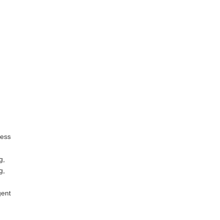
ess
g,
g,
ent