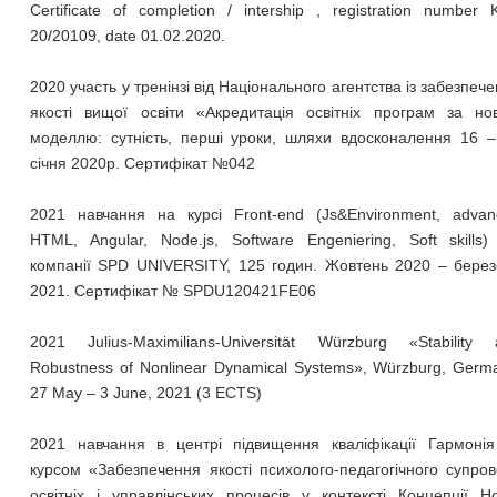
Certificate of completion / intership , registration number
20/20109, date 01.02.2020.
2020 участь у тренінзі від Національного агентства із забезпеч
якості вищої освіти «Акредитація освітніх програм за но
моделлю: сутність, перші уроки, шляхи вдосконалення 16 –
січня 2020р. Сертифікат №042
2021 навчання на курсі Front-end (Js&Environment, advan
HTML, Angular, Node.js, Software Engeniering, Soft skills)
компанії SPD UNIVERSITY, 125 годин. Жовтень 2020 – берез
2021. Сертифікат № SPDU120421FE06
2021 Julius-Maximilians-Universität Würzburg «Stability 
Robustness of Nonlinear Dynamical Systems», Würzburg, Germ
27 May – 3 June, 2021 (3 ECTS)
2021 навчання в центрі підвищення кваліфікації Гармонія
курсом «Забезпечення якості психолого-педагогічного супро
освітніх і управлінських процесів у контексті Концепції Н