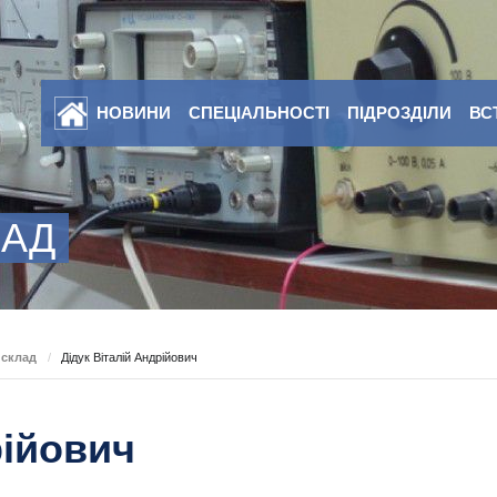
НОВИНИ
СПЕЦІАЛЬНОСТІ
ПІДРОЗДІЛИ
ВС
ЛАД
 склад
/
Дідук Віталій Андрійович
рійович