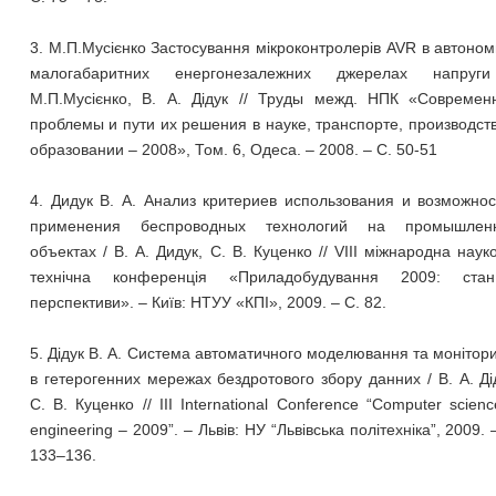
3. М.П.Мусієнко Застосування мікроконтролерів AVR в автоно
малогабаритних енергонезалежних джерелах напруг
М.П.Мусієнко, В. А. Дідук // Труды межд. НПК «Современ
проблемы и пути их решения в науке, транспорте, производст
образовании – 2008», Том. 6, Одеса. – 2008. – С. 50-51
4. Дидук В. А. Анализ критериев использования и возможно
применения беспроводных технологий на промышлен
объектах / В. А. Дидук, С. В. Куценко // VІII міжнародна наук
технічна конференція «Приладобудування 2009: ста
перспективи». – Київ: НТУУ «КПІ», 2009. – С. 82.
5. Дідук В. А. Система автоматичного моделювання та монітор
в гетерогенних мережах бездротового збору данних / В. А. Ді
С. В. Куценко // ІІІ International Conference “Computer scien
engineering – 2009”. – Львів: НУ “Львівська політехніка”, 2009. 
133–136.