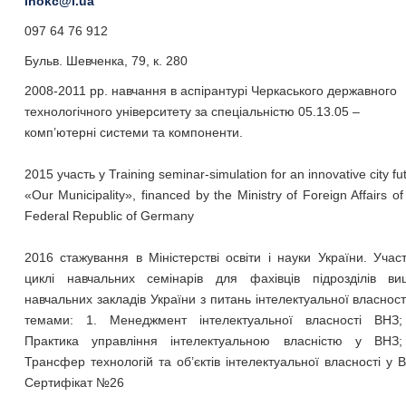
inokc@i.ua
097 64 76 912
Бульв. Шевченка, 79, к. 280
2008-2011 рр. навчання в аспірантурі Черкаського державного
технологічного університету за спеціальністю 05.13.05 –
комп’ютерні системи та компоненти.
2015 участь у Training seminar-simulation for an innovative city fu
«Our Municipality», financed by the Ministry of Foreign Affairs of
Federal Republic of Germany
2016 стажування в Міністерстві освіти і науки України. Учас
циклі навчальних семінарів для фахівців підрозділів ви
навчальних закладів України з питань інтелектуальної власност
темами: 1. Менеджмент інтелектуальної власності ВНЗ;
Практика управління інтелектуальною власністю у ВНЗ;
Трансфер технологій та об’єктів інтелектуальної власності у 
Сертифікат №26