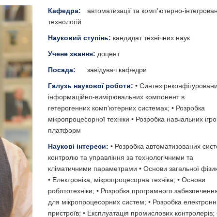
Кафедра:
автоматизації та комп'ютерно-інтегрова
технологій
Науковий ступінь:
кандидат технічних наук
Учене звання:
доцент
Посада:
завідувач кафедри
Галузь наукової роботи:
• Синтез реконфігурован
інформаційно-вимірювальних компонент в
гетерогенних комп'ютерних системах; • Розробка
мікропроцесорної техніки • Розробка навчальних ігр
платформ
Наукові інтереси:
• Розробка автоматизованих сис
контролю та управління за технологічними та
кліматичними параметрами • Основи загальної фізик
• Електроніка, мікропроцесорна техніка; • Основи
робототехніки; • Розробка програмного забезпеченн
для мікропроцесорних систем; • Розробка електронн
пристроїв; • Експлуатація промислових контролерів; 