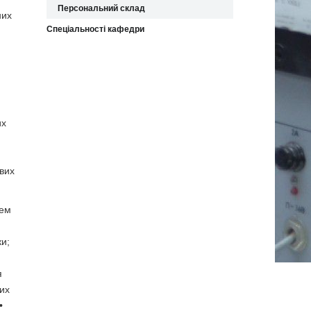
Персональний склад
них
Спеціальності кафедри
их
ових
тем
и;
я
их
•