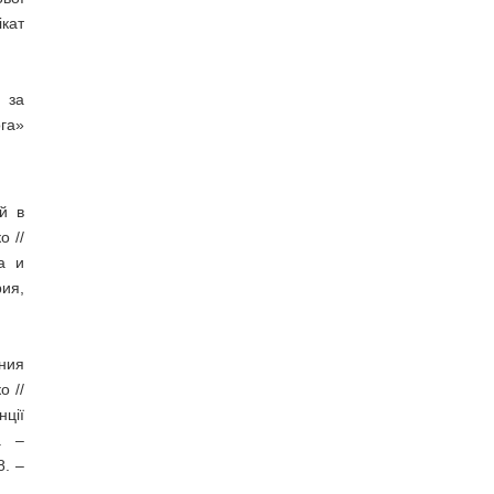
ікат
 за
ога»
й в
о //
а и
ия,
ния
о //
ції
. –
8. –