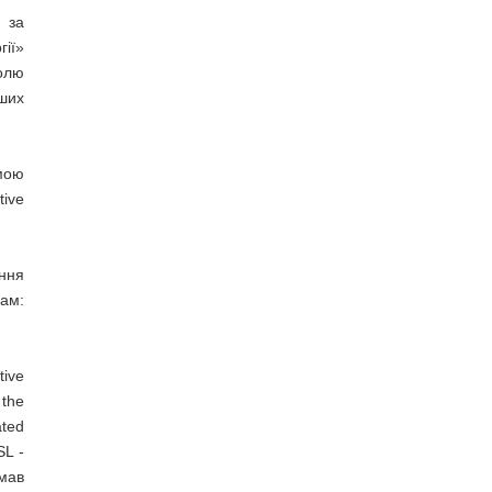
 за
гії»
олю
нших
мою
ive
ення
рам:
ive
the
ted
SL -
мав