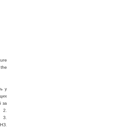
ture
 the
ть у
щих
і за
 2.
 3.
ВНЗ.