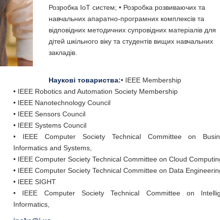
Розробка ІоТ систем; • Розробка розвиваючих та
навчальних апаратно-програмних комплексів та
відповідних методичних супровідних матеріалів для
дітей шкільного віку та студентів вищих навчальних
закладів.
Наукові товариства:
• IEEE Membership
• IEEE Robotics and Automation Society Membership
• IEEE Nanotechnology Council
• IEEE Sensors Council
• IEEE Systems Council
• IEEE Computer Society Technical Committee on Busin
Informatics and Systems,
• IEEE Computer Society Technical Committee on Cloud Computin
• IEEE Computer Society Technical Committee on Data Engineerin
• IEEE SIGHT
• IEEE Computer Society Technical Committee on Intellig
Informatics,