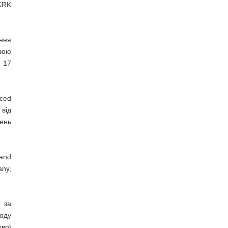
 KRK
ення
вою
 17
ced
 від
ень
and
any,
 за
воду
ової