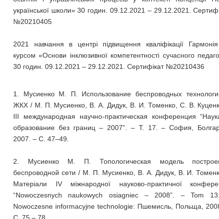
української школи» 30 годин. 09.12.2021 – 29.12.2021. Сертиф
№20210405
2021 навчання в центрі підвищення кваліфікації Гармонія
курсом «Основи інклюзивної компетентності сучасного педаг
30 годин. 09.12.2021 – 29.12.2021. Сертифікат №20210436
1. Мусиенко М. П. Использование беспроводных технологи
ЖКХ / М. П. Мусиенко, В. А. Дидук, В. И. Томенко, С. В. Куценк
ІІІ международная научно-практическая конференция “Наук
образование без границ – 2007”. – Т. 17. – София, Болгар
2007. – С. 47–49.
2. Мусиенко М. П. Топологическая модель построе
беспроводной сети / М. П. Мусиенко, В. А. Дидук, В. И. Томенк
Матеріали IV міжнародної науково-практичної конферен
“Nowoczesnych naukowych osiagniec – 2008”. – Tom 13
Nowoczesne informacyjne technologie: Пшемисль, Польща, 200
С. 75 – 78.