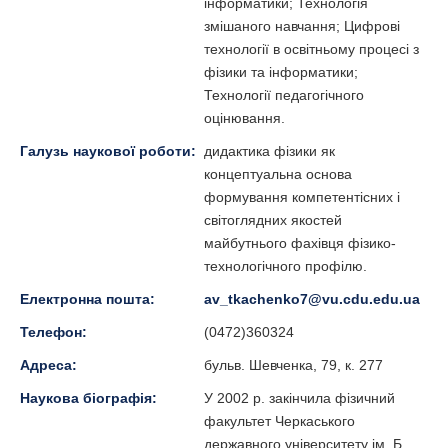
інформатики; Технологія
змішаного навчання; Цифрові
технології в освітньому процесі з
фізики та інформатики;
Технології педагогічного
оцінювання.
Галузь наукової роботи:
дидактика фізики як
концептуальна основа
формування компетентісних і
світоглядних якостей
майбутнього фахівця фізико-
технологічного профілю.
Електронна пошта:
av_tkachenko7@vu.cdu.edu.ua
Телефон:
(0472)360324
Адреса:
бульв. Шевченка, 79, к. 277
Наукова біографія:
У 2002 р. закінчила фізичний
факультет Черкаського
державного університету ім. Б.