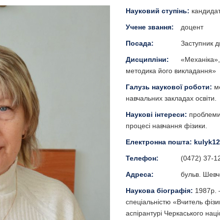
Науковий ступінь:
кандидат
Учене звання:
доцент
Посада:
Заступник д
Дисципліни:
«Механіка»,
методика його викладання»
Галузь наукової роботи:
м
навчальних закладах освіти.
Наукові інтереси:
проблеми 
процесі навчання фізики.
Електронна пошта:
kulyk1
Телефон:
(0472) 37-1
Адреса:
бульв. Шевче
Наукова біографія:
1987р. 
спеціальністю «Вчитель фізи
аспірантурі Черкаського наці