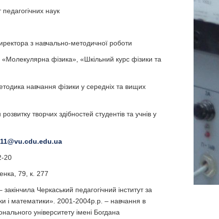
 педагогічних наук
иректора з навчально-методичної роботи
 «Молекулярна фізика», «Шкільний курс фізики та
етодика навчання фізики у середніх та вищих
розвитку творчих здібностей студентів та учнів у
211@vu.cdu.edu.ua
2-20
нка, 79, к. 277
– закінчила Черкаський педагогічний інститут за
ки і математики». 2001-2004р.р. – навчання в
онального університету імені Богдана