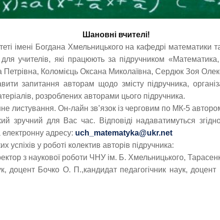
Шановні вчителі!
теті імені Богдана Хмельницького на кафедрі математики 
 для учителів, які працюють за підручником «Математика,
 Петрівна, Коломієць Оксана Миколаївна, Сердюк Зоя Олекс
вити запитання авторам щодо змісту підручника, організ
теріалів, розроблених авторами цього підручника.
е листування. Он-лайн зв’язок із черговим по МК-5 авторо
й зручний для Вас час. Відповіді надаватимуться згідно
 електронну адресу:
uch_matematyka@ukr.net
х успіхів у роботі колектив авторів підручника:
ектор з наукової роботи ЧНУ ім. Б. Хмельницького, Тарасенк
ук, доцент Бочко О. П.,кандидат педагогічник наук, доцент 