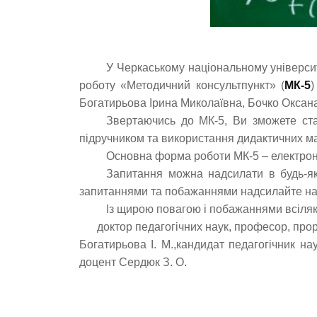
У Черкаському національному універси
роботу «Методичний консультпункт» (
МК-5
)
Богатирьова Ірина Миколаївна, Бочко Оксана
Звертаючись до МК-5, Ви зможете ста
підручником та використання дидактичних ма
Основна форма роботи МК-5 – електронн
Запитання можна надсилати в будь-яки
запитаннями та побажаннями надсилайте на
Із щирою повагою і побажаннями всіляки
доктор педагогічних наук, професор, прор
Богатирьова І. М.,кандидат педагогічник на
доцент Сердюк З. О.