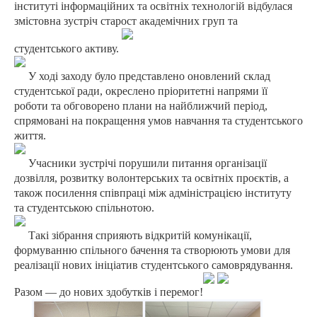
інституті інформаційних та освітніх технологій відбулася
змістовна зустріч старост академічних груп та
студентського активу.
️У ході заходу було представлено оновлений склад
студентської ради, окреслено пріоритетні напрями її
роботи та обговорено плани на найближчий період,
спрямовані на покращення умов навчання та студентського
життя.
Учасники зустрічі порушили питання організації
дозвілля, розвитку волонтерських та освітніх проєктів, а
також посилення співпраці між адміністрацією інституту
та студентською спільнотою.
Такі зібрання сприяють відкритій комунікації,
формуванню спільного бачення та створюють умови для
реалізації нових ініціатив студентського самоврядування.
Разом — до нових здобутків і перемог!