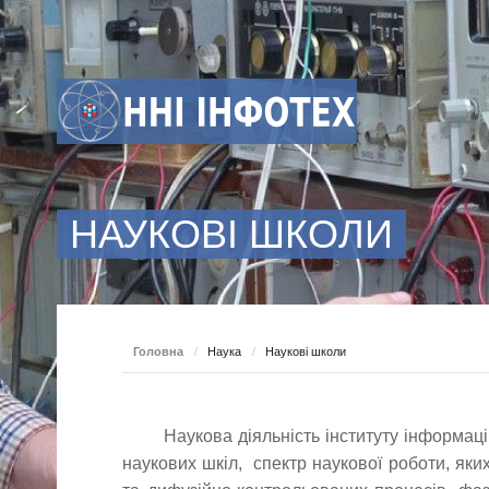
озклад заліків та
Вісник Черкаського
Склад ради
кзаменів
університету: Серія
Фізико-математичні
Документи
 склад
рафік ліквідації
науки
НАУКОВІ ШКОЛИ
на
Вимоги
кадемічної
зика
аборгованості
Постійнодіючі
 склад
Зразки оформлення
семінари та гуртки
ла
стетей
чні
озклад занять
а
Науково-дослідна
 склад
ибіркові дисципліни
лабораторія
яна
для
математичної освіти
 склад
истанційне
Головна
/
Наука
/
Наукові школи
авчання: Google
Наукові школи
лас
тудрада
Наукова діяльність інституту інформаці
наукових шкіл, спектр наукової роботи, яки