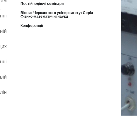
тем
Постійнодіючі семінари
.
Вісник Черкаського університету: Серія
пні
Фізико-математичні науки
Конференції
ній
щих
нні
вій
лін