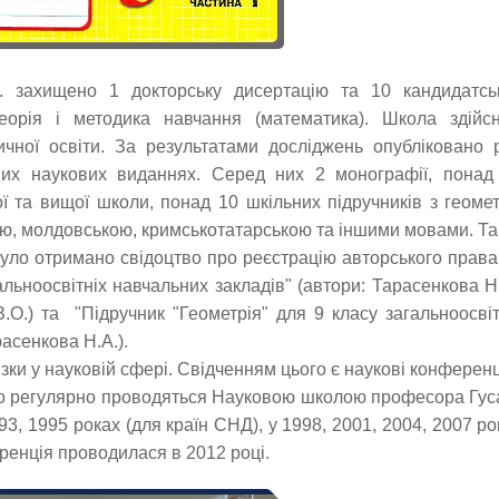
. захищено 1 докторську дисертацію та 10 кандидатсь
теорія і методика навчання (математика). Школа здійс
чної освіти. За результатами досліджень опубліковано 
них наукових виданнях. Серед них 2 монографії, понад
ї та вищої школи, понад 10 шкільних підручників з геометр
кою, молдовською, кримськотатарською та іншими мовами. Так
уло отримано свідоцтво про реєстрацію авторського права
альноосвітніх навчальних закладів" (автори: Тарасенкова Н.
З.О.) та "Підручник "Геометрія"
для 9 класу загальноосвіт
расенкова Н.А.).
язки у науковій сфері. Свідченням цього є наукові конференці
що регулярно проводяться Науковою школою професора Гус
93, 1995 роках (для країн СНД), у 1998, 2001, 2004, 2007 ро
еренція проводилася в 2012 році.