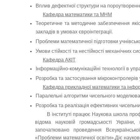
Вплив дефектної структури на пороутворення
Кафедра математики та МНМ
Теоретичне та методичне забезпечення якіс
закладів в умовах євроінтеграції.
Проблеми математичної підготовки учнівсько
Умови стійкості та нестійкості механічних си
Кафедра АКІТ
Інформаційно-комунікаційні технології в упр
Розробка та застосування мікроконтролерів
Кафедра прикладної математики та інфо
Паралельні алгоритми чисельного моделюван
Розробка та реалізація ефективних чисельн
В інституті працює Наукова школа профе
відома науковій громадськості України, 
започатковано проведення Всеукраїнсько
«Проблеми математичної освіти».Діє науков