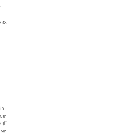
ї.
них
в і
оли
ції
ями