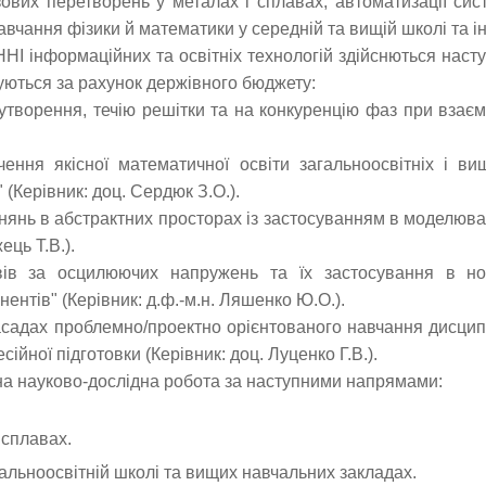
ових перетворень у металах і сплавах, автоматизації сис
авчання фізики й математики у середній та вищій школі та ін
НІ інформаційних та освітніх технологій здійснються насту
уються за рахунок держівного бюджету:
утворення, течію решітки та на конкуренцію фаз при взаєм
ення якісної математичної освіти загальноосвітніх і ви
 (Керівник: доц. Сердюк З.О.).
внянь в абстрактних просторах із застосуванням в моделюва
ець Т.В.).
вів за осцилюючих напружень та їх застосування в но
ентів" (Керівник: д.ф.-м.н. Ляшенко Ю.О.).
засадах проблемно/проектно орієнтованого навчання дисцип
ійної підготовки (Керівник: доц. Луценко Г.В.).
на науково-дослідна робота за наступними напрямами:
 сплавах.
альноосвітній школі та вищих навчальних закладах.