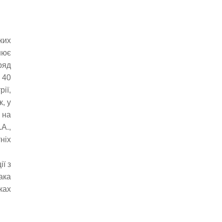
ких
нює
ряд
 40
ії,
, у
 на
А.,
ніх
ї з
ака
ках