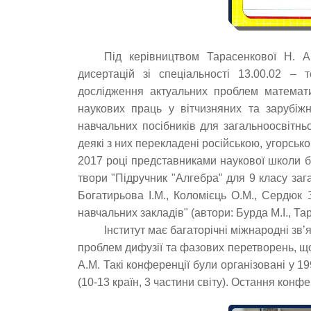
Під керівництвом Тарасенкової Н. А
дисертацій зі спеціальності 13.00.02 – 
дослідження актуальних проблем математи
наукових праць у вітчизняних та зарубіж
навчальних посібників для загальноосвітньо
деякі з них перекладені російською, угорсь
2017 році представниками наукової школи б
твори "Підручник "Алгебра" для 9 класу заг
Богатирьова І.М., Коломієць О.М., Сердюк 
навчальних закладів" (автори: Бурда М.І., Та
Інститут має багаторічні міжнародні зв’
проблем дифузії та фазових перетворень, 
А.М. Такі конференції були організовані у 19
(10-13 країн, 3 частини світу). Остання конф