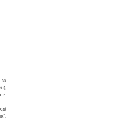
 за
н),
не,
оді
a",