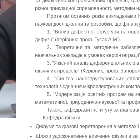
та дифузійно-контрольованих процесів, фаз
різної прикладної спрямованості, методики н
Протягом останніх років викладачами Н
наукові дослідження та розробки, що фінанс
1. "Вплив дефектної структури на поро
дифузії" (Керівник: проф. Гусак А.М.).
2. "
Теоретичне та методичне забезпеч
навчальних закладів в умовах євроінтеграції"
3. "Якісний аналіз диференціальних рі
фізичних процесів" (Керівник: проф. Запорож
4. "Синтез наноструктурованих спла
технології з'єднання мікроелектронних компон
5. "Модернізація освітніх програм на 
математичної, природничо-наукової та профес
Також, кафедрами інституту запланова
Кафедра фізики
Дифузія та фазові перетворення в металах і
Шляхи удосконалення вивчення фізики в заг