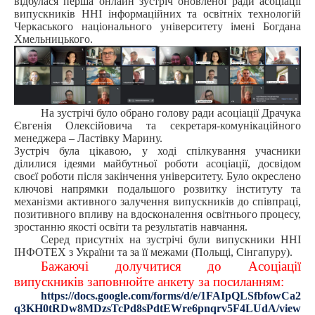
відбулася перша онлайн зустріч оновленої ради асоціації
випускників ННІ інформаційних та освітніх технологій
Черкаського національного університету імені Богдана
Хмельницького.
На зустрічі було обрано голову ради асоціації Драчука
Євгенія Олексійовича та секретаря-комунікаційного
менеджера – Ластівку Марину.
Зустріч була цікавою, у ході спілкування учасники
ділилися ідеями майбутньої роботи асоціації, досвідом
своєї роботи після закінчення університету. Було окреслено
ключові напрямки подальшого розвитку інституту та
механізми активного залучення випускників до співпраці,
позитивного впливу на вдосконалення освітнього процесу,
зростанню якості освіти та результатів навчання.
Серед присутніх на зустрічі були випускники ННІ
ІНФОТЕХ з України та за її межами (Польщі, Сінгапуру).
Бажаючі долучитися до Асоціації
випускників заповнюйте анкету за посиланням:
https://docs.google.com/forms/d/e/1FAIpQLSfbfowCa2
q3KH0tRDw8MDzsTcPd8sPdtEWre6pnqrv5F4LUdA/view