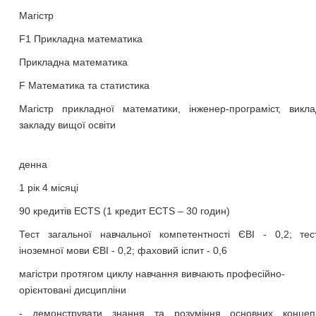
Магістр
F1 Прикладна математика
Прикладна математика
F Математика та статистика
Магістр прикладної математики, інженер-програміст, викла
закладу вищої освіти
денна
1 рік 4 місяці
90 кредитів ECTS (1 кредит ЕСТS – 30 годин)
Тест загальної навчальної компетентності ЄВІ - 0,2; тес
іноземної мови ЄВІ - 0,2; фаховий іспит - 0,6
магістри протягом циклу навчання вивчають професійно-
орієнтовані дисципліни
- демонструвати знання та розуміння основних концепц