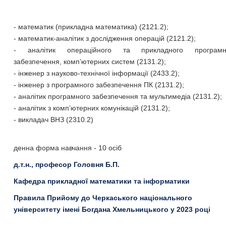
- математик (прикладна математика) (2121.2);
- математик-аналітик з дослідження операцій (2121.2);
- аналітик операційного та прикладного програмн
забезпечення, комп’ютерних систем (2131.2);
- інженер з науково-технічної інформації (2433.2);
- інженер з програмного забезпечення ПК (2131.2);
- аналітик програмного забезпечення та мультимедіа (2131.2);
- аналітик з комп’ютерних комунікацій (2131.2);
- викладач ВНЗ (2310.2)
денна форма навчання - 10 осіб
д.т.н., професор Головня Б.П.
Кафедра прикладної математики та інформатики
Правила Прийому до Черкаського національного
університету імені Богдана Хмельницького у 2023 році