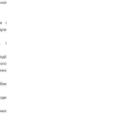
ння
я і
для
х і
одії
ого
них
обки
оди
них