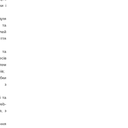
ки і
 для
 та
елей
яття
 та
сів
стем
ів;
бки
м з
і та
web-
в, з
ання