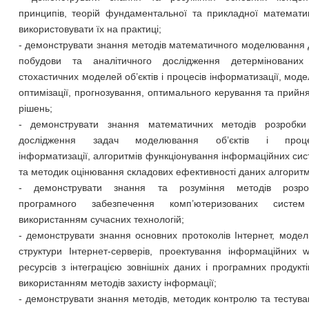
принципів, теорій фундаментальної та прикладної математи
використовувати їх на практиці;
- демонструвати знання методів математичного моделювання
побудови та аналітичного дослідження детермінованих
стохастичних моделей об’єктів і процесів інформатизації, мод
оптимізації, прогнозування, оптимального керування та прийн
рішень;
- демонструвати знання математичних методів розробки
дослідження задач моделювання об’єктів і проце
інформатизації, алгоритмів функціонування інформаційних си
та методик оцінювання складових ефективності даних алгоритм
- демонструвати знання та розуміння методів розро
програмного забезпечення комп’ютеризованих систе
використанням сучасних технологій;
- демонструвати знання основних протоколів Інтернет, модел
структури Інтернет-серверів, проектування інформаційних 
ресурсів з інтеграцією зовнішніх даних і програмних продукті
використанням методів захисту інформації;
- демонструвати знання методів, методик контролю та тестув