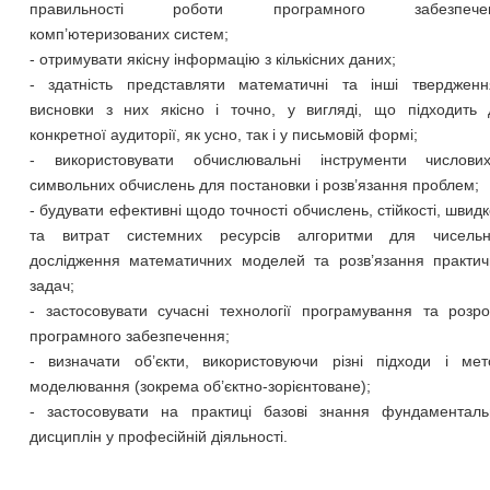
правильності роботи програмного забезпече
комп’ютеризованих систем;
- отримувати якісну інформацію з кількісних даних;
- здатність представляти математичні та інші твердженн
висновки з них якісно і точно, у вигляді, що підходить 
конкретної аудиторії, як усно, так і у письмовій формі;
- використовувати обчислювальні інструменти числови
символьних обчислень для постановки і розв’язання проблем;
- будувати ефективні щодо точності обчислень, стійкості, швидк
та витрат системних ресурсів алгоритми для чисельн
дослідження математичних моделей та розв’язання практич
задач;
- застосовувати сучасні технології програмування та розр
програмного забезпечення;
- визначати об’єкти, використовуючи різні підходи і мет
моделювання (зокрема об’єктно-зорієнтоване);
- застосовувати на практиці базові знання фундаменталь
дисциплін у професійній діяльності.