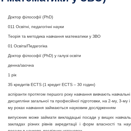
Доктор філософії (PhD)
011 Освітні, педагогічні науки
Теорія та методика навчання математики у ЗВО
01 Освіта/Педагогіка
Доктор філософії (PhD) у галузі освіти
денна/заочна
1 рік
35 кредитів ECTS (1 кредит ЕСТS – 30 годин)
аспіранти протягом першого року навчання вивчають навчальні
дисципліни загальної та професійної підготовки, на 2-му, 3-му і 
му роках навчання займаються науковим дослідженням
випускник може займати викладацькі посади у вищих навчал
закладах різних рівнів акредитації і форм власності та нау
посади в науково-дослідних установах