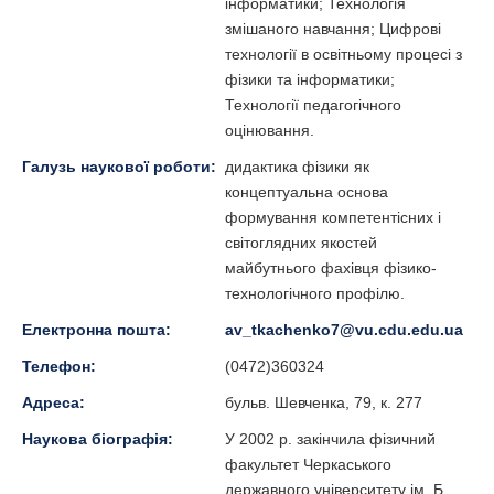
інформатики; Технологія
змішаного навчання; Цифрові
технології в освітньому процесі з
фізики та інформатики;
Технології педагогічного
оцінювання.
Галузь наукової роботи:
дидактика фізики як
концептуальна основа
формування компетентісних і
світоглядних якостей
майбутнього фахівця фізико-
технологічного профілю.
Електронна пошта:
av_tkachenko7@vu.cdu.edu.ua
Телефон:
(0472)360324
Адреса:
бульв. Шевченка, 79, к. 277
Наукова біографія:
У 2002 р. закінчила фізичний
факультет Черкаського
державного університету ім. Б.