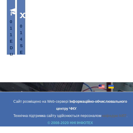
0
0
1
1
1
4
E
S
D
E
U
C
C
O
A
N
T
D
I
A
O
R
N
Y
A
Сайт розміщено на Web-сервері
Інформаційно-обчислювального
E
L
центру ЧНУ
.
D
,
Технічна підтримка сайту здійснюється персоналом
кафедри АКІТ
.
U
P
© 2008-2020 ННІ ІНФОТЕХ
C
E
A
D