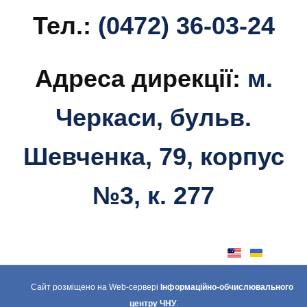
Тел.:
(0472) 36-03-24
Адреса дирекції:
м.
Черкаси, бульв.
Шевченка, 79, корпус
№3, к. 277
Сайт розміщено на Web-сервері
Інформаційно-обчислювального
центру ЧНУ
.