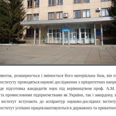
звиток, розширюється і змінюється його матеріальна база, ві
ституту проводяться наукові дослідження з пріоритетних напрям
де підготовка кандидатів наук під керівництвом проф. А.М. 
та промисловими підприємствами як України, так і закордону, 
и інститут вступають до аспірантур науково-дослідних інсти
інститут успішно працевлаштовуються в державних та приватних