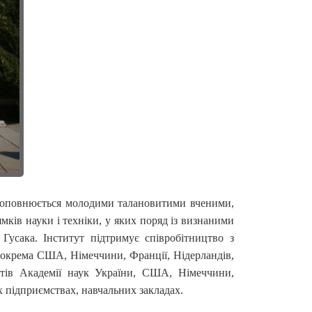
н поповнюється молодими талановитими вченими,
ків науки і техніки, у яких поряд із визнаними
Гусака. Інститут підтримує співробітництво з
зокрема США, Німеччини, Франції, Нідерландів,
тутів Академії наук України, США, Німеччини,
 підприємствах, навчальних закладах.