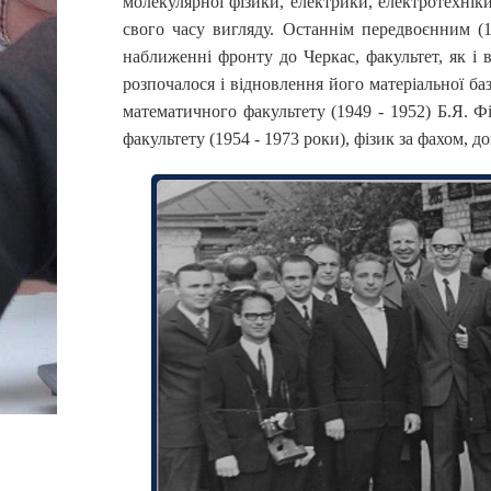
молекулярної фізики, електрики, електротехнік
свого часу вигляду. Останнім передвоєнним (1
наближенні фронту до Черкас, факультет, як і 
розпочалося і відновлення його матеріальної баз
математичного факультету (1949 - 1952) Б.Я. Ф
факультету (1954 - 1973 роки), фізик за фахом, 