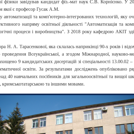
 фізики завідував кандидат фіз.-мат наук С.В. Корнієнко. У 201
м якої є професор Гусак А.М.
у автоматизації та комп'ютерно-інтегрованих технологій, яку о
тивного напряму освітньої діяльності "Автоматизація та комп'
логічні процеси і виробництва". З 2018 року кафедрою АКІТ зд
 Н. А. Тарасенкової, яка склалась наприкінці 90-х років і відом
но проведення Всеукраїнської, а згодом Міжнародної, науково-
ахищено 9 кандидатських дисертацій зі спеціальності 13.00.02 –
матичної освіти. За результатами досліджень опубліковано р
ад 40 навчальних посібників для загальноосвітньої та вищої шк
ю, кримськотатарською та іншими мовами.