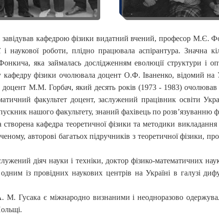
в, завідував кафедрою фізики видатний вчений, професор М.Є. 
ї і наукової роботи, плідно працювала аспірантура. Значна кі
нкича, яка займалась дослідженням еволюції структури і опт
у кафедру фізики очолювала доцент О.Ф. Іваненко, відомий на 
доцент М.М. Горбач, який десять років (1973 - 1983) очолював 
атичний факультет доцент, заслужений працівник освіти Укра
пускник нашого факультету, знаний фахівець по розв’язуванню ф
а створена кафедра теоретичної фізики та методики викладання
еному, авторові багатьох підручників з теоретичної фізики, пр
служений діяч науки і техніки, доктор фізико-математичних нау
 одним із провідних наукових центрів на Україні в галузі ди
. М. Гусака є міжнародно визнаними і неодноразово одержувал
Польщі.