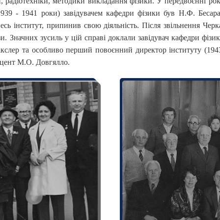
и, радіотехніки, методики викладання фізики. У передвоєнні рок
939 - 1941 роки) завідувачем кафедри фізики був Н.Ф. Бесара
весь інститут, припинив свою діяльність. Після звільнення Черк
и. Значних зусиль у цій справі доклали завідувач кафедри фізик
ікслер та особливо перший повоєнний директор інституту (1943
доцент М.О. Довгялло.