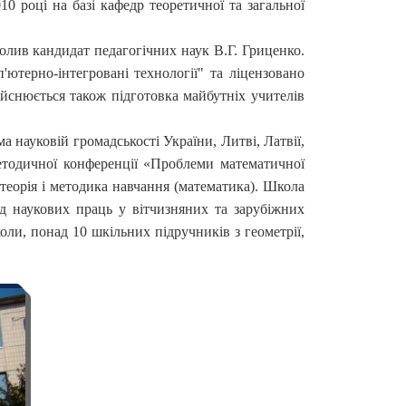
0 році на базі кафедр теоретичної та загальної
чолив кандидат педагогічних наук В.Г. Гриценко.
ютерно-інтегровані технології" та ліцензовано
ійснюється також підготовка майбутніх учителів
а науковій громадськості України, Литві, Латвії,
методичної конференції «Проблеми математичної
 теорія і методика навчання (математика). Школа
яд наукових праць у вітчизняних та зарубіжних
оли, понад 10 шкільних підручників з геометрії,