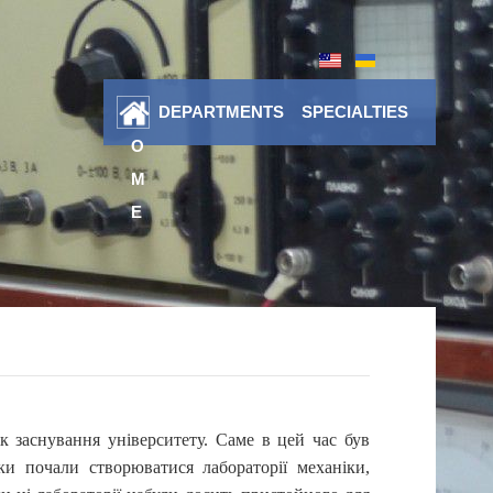
DEPARTMENTS
SPECIALTIES
H
O
M
E
к заснування університету. Саме в цей час був
ки почали створюватися лабораторії механіки,