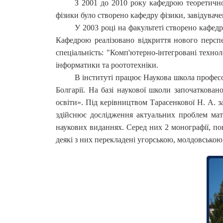
З 2001 до 2010 року кафедрою теоретичної
фізики було створено кафедру фізики, завідуваче
У 2003 році на факультеті створено кафедр
Кафедрою реалізовано відкриття нового перспек
спеціальність: "Комп'ютерно-інтегровані техно
інформатики та роототехніки.
В інституті працює Наукова школа професора
Болгарії. На базі наукової школи започаткова
освіти». Під керівництвом Тарасенкової Н. А. з
здійснює дослідження актуальних проблем мате
наукових виданнях. Серед них 2 монографії, пон
деякі з них перекладені угорською, молдовсько