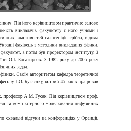
Фонкич. Під його керівництвом практично заново
лькість викладачів факультету є його учнями і
ичних властивостей галогенідів срібла, відома
Україні фахівець з методики викладання фізики.
факультет, а потім був проректором інституту. З
їни О.І. Богатирьов. З 1985 року до 2005 року
ізичних задач.
 фізики. Своїм авторитетом кафедра теоретичної
офесору Г.О. Бугаєнку, котрий 45 років працював
к, професор А.М. Гусак. Під керівництвом проф.
фузії та комп’ютерного моделювання дифузійних
и схвальні відгуки на конференціях у Франції,