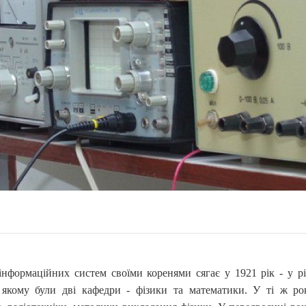
нформаційних систем своїми коренями сягає у 1921 рік - у рі
 якому були дві кафедри - фізики та математики. У ті ж ро