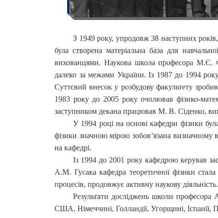
З 1949 року, упродовж 38 наступних рокі
була створена матеріальна база для навчально
вихованцями. Наукова школа професора М.Є. Фо
далеко за межами України. Із 1987 до 1994 рок
Суттєвий внесок у розбудову факультету зробив 
1983 року до 2005 року очолював фізико-матем
заступником декана працював М. В. Сіденко, ви
У 1994 році на основі кафедри фізики бул
фізики значною мірою зобов’язана визначному вч
на кафедрі.
Із 1994 до 2001 року кафедрою керував за
А.М. Гусака кафедра теоретичної фізики стала
процесів, продовжує активну наукову діяльність.
Результати досліджень школи професора А
США, Німеччині, Голландії, Угорщині, Іспанії, 