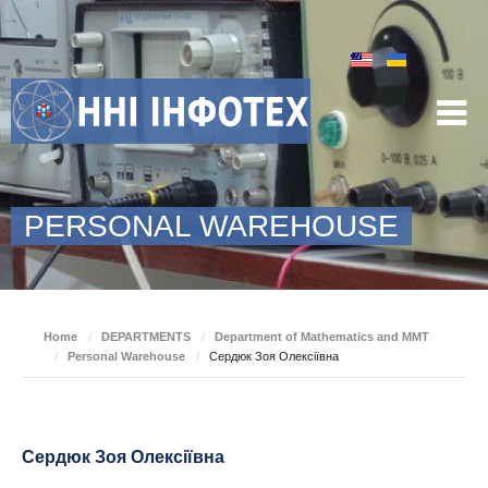
PERSONAL WAREHOUSE
Home
/
DEPARTMENTS
/
Department of Mathematics and MMT
/
Personal Warehouse
/
Сердюк Зоя Олексіївна
Сердюк Зоя Олексіївна