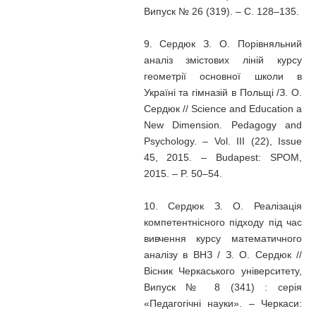
Випуск № 26 (319). – С. 128–135.
9. Сердюк З. О. Порівняльний
аналіз змістових ліній курсу
геометрії основної школи в
Україні та гімназій в Польщі /З. О.
Сердюк // Science and Education a
New Dimension. Pedagogy and
Psychology. – Vol. III (22), Issue
45, 2015. – Budapest: SPOM,
2015. – P. 50–54.
10. Сердюк З. О. Реалізація
компетентнісного підходу під час
вивчення курсу математичного
аналізу в ВНЗ / З. О. Сердюк //
Вісник Черкаського університету,
Випуск № 8 (341) : серія
«Педагогічні науки». – Черкаси: