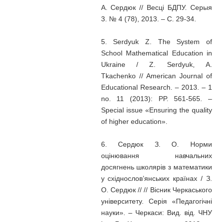
А. Сердюк // Весці БДПУ. Серыя
3. № 4 (78), 2013. – С. 29-34.
5. Serdyuk Z. The System of
School Mathematical Education in
Ukraine / Z. Serdyuk, А.
Tkachenko // American Journal of
Educational Research. – 2013. – 1
no. 11 (2013): PP. 561-565. –
Special issue «Ensuring the quality
of higher education».
6. Сердюк З. О. Норми
оцінювання навчальних
досягнень школярів з математики
у східнослов’янських країнах / З.
О. Сердюк // // Вісник Черкаського
університету. Серія «Педагогічні
науки». – Черкаси: Вид. від. ЧНУ