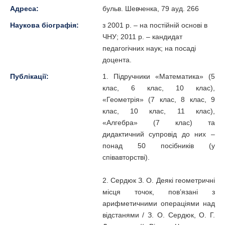
Адреса:
бульв. Шевченка, 79 ауд. 266
Наукова біографія:
з 2001 р. – на постійній основі в
ЧНУ; 2011 р. – кандидат
педагогічних наук; на посаді
доцента.
Публікації:
1. Підручники «Математика» (5
клас, 6 клас, 10 клас),
«Геометрія» (7 клас, 8 клас, 9
клас, 10 клас, 11 клас),
«Алгебра» (7 клас) та
дидактичний супровід до них –
понад 50 посібників (у
співавторстві).
2. Сердюк З. О. Деякі геометричні
місця точок, пов’язані з
арифметичними операціями над
відстанями / З. О. Сердюк, О. Г.