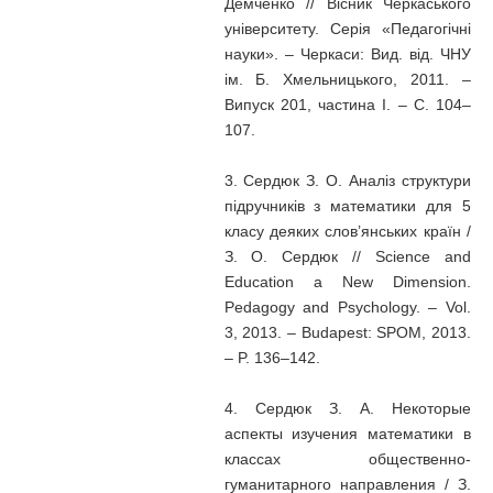
Демченко // Вісник Черкаського
університету. Серія «Педагогічні
науки». – Черкаси: Вид. від. ЧНУ
ім. Б. Хмельницького, 2011. –
Випуск 201, частина I. – С. 104–
107.
3. Сердюк З. О. Аналіз структури
підручників з математики для 5
класу деяких слов’янських країн /
З. О. Сердюк // Science and
Education a New Dimension.
Pedagogy and Psychology. – Vol.
3, 2013. – Budapest: SPOM, 2013.
– P. 136–142.
4. Сердюк З. А. Некоторые
аспекты изучения математики в
классах общественно-
гуманитарного направления / З.