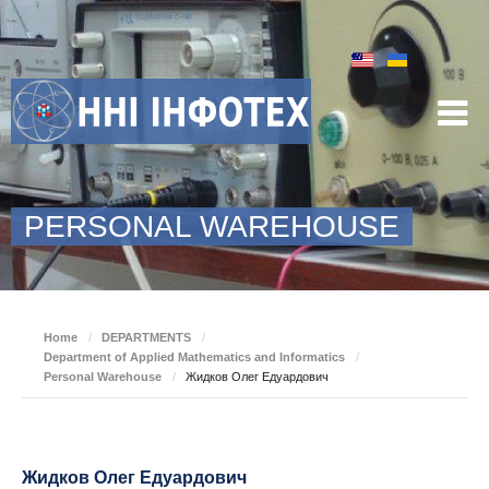
PERSONAL WAREHOUSE
Home
/
DEPARTMENTS
/
Department of Applied Mathematics and Informatics
/
Personal Warehouse
/
Жидков Олег Едуардович
Жидков Олег Едуардович