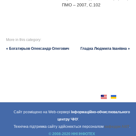
ПМО – 2007, С.102
More in this category:
« Богатирьов Олександр Олегович
Гладка Людмила Іванівна »
Сайт розміщено на Web-сервері
Інформаційно-обчислювального
центру ЧНУ
.
Технічна підтримка сайту здійснюється персоналом
кафедри АКІТ
.
© 2008-2020 ННІ ІНФОТЕХ