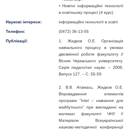
• Новітні інформаційні технології
в освітньому процесі (4 курс)
Наукові інтереси:
інформаційні технології в освіті
Телефон:
(0472) 36-13-55
Публікації:
1. Жидков О.Е. Організація
навчального процесу в умовах
двозмінної роботи факультету //
Вісник Черкаського університету.
Серія педагогічні науки. – 2008,
Випуск 127. – С. 55-59
2. В.В. Атамась, Жидков О.Е.
Впровадження елементів
програми ”Intel – навчання для
майбутнього” при викладанні на
математ. факультеті ЧНУ //
Матеріали Всеукраїнської
науково-методичної конференції