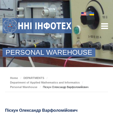
PERSONAL WAREHOUSE
Home
/
DEPARTMENTS
/
Department of Applied Mathematics and Informatics
/
Personal Warehouse
/
Піскун Олександр Варфоломійович
Піскун Олександр Варфоломійович