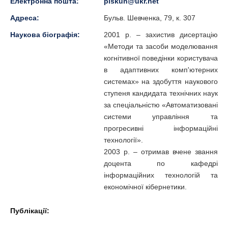
Електронна пошта:
piskun@ukr.net
Адреса:
Бульв. Шевченка, 79, к. 307
Наукова біографія:
2001 р. – захистив дисертацію
«Методи та засоби моделювання
когнітивної поведінки користувача
в адаптивних комп'ютерних
системах» на здобуття наукового
ступеня кандидата технічних наук
за спеціальністю «Автоматизовані
системи управління та
прогресивні інформаційні
технології».
2003 р. – отримав вчене звання
доцента по кафедрі
інформаційних технологій та
економічної кібернетики.
Публікації: