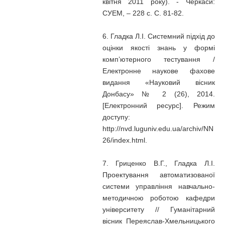
квітня 2011 року). - Черкаси:
СУЕМ, – 228 с. С. 81-82.
6. Гладка Л.І. Системний підхід до
оцінки якості знань у формі
комп’ютерного тестування /
Електронне наукове фахове
видання «Науковий вісник
Донбасу» № 2 (26), 2014.
[Електронний ресурс]. Режим
доступу:
http://nvd.luguniv.edu.ua/archiv/NN
26/index.html.
7. Гриценко В.Г., Гладка Л.І.
Проектування автоматизованої
системи управління навчально-
методичною роботою кафедри
університету // Гуманітарний
вісник Переяслав-Хмельницького