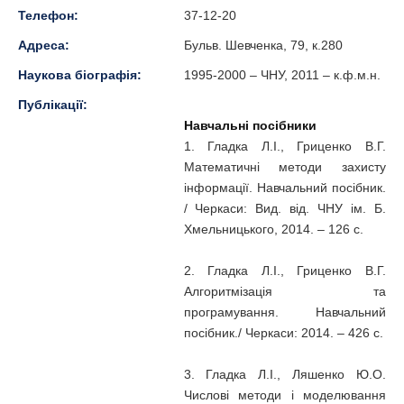
Телефон:
37-12-20
Адреса:
Бульв. Шевченка, 79, к.280
Наукова біографія:
1995-2000 – ЧНУ, 2011 – к.ф.м.н.
Публікації:
Навчальні посібники
1. Гладка Л.І., Гриценко В.Г.
Математичні методи захисту
інформації. Навчальний посібник.
/ Черкаси: Вид. від. ЧНУ ім. Б.
Хмельницького, 2014. – 126 с.
2. Гладка Л.І., Гриценко В.Г.
Алгоритмізація та
програмування. Навчальний
посібник./ Черкаси: 2014. – 426 с.
3. Гладка Л.І., Ляшенко Ю.О.
Числові методи і моделювання