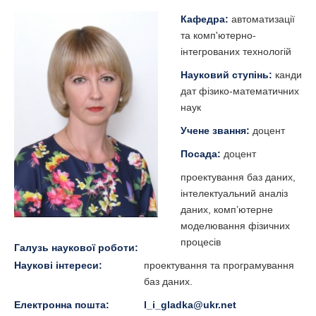
Кафедра:
автоматизації
та комп'ютерно-
інтегрованих технологій
Науковий ступінь:
канди
дат фізико-математичних
наук
Учене звання:
доцент
Посада:
доцент
проектування баз даних,
інтелектуальний аналіз
даних, комп’ютерне
моделювання фізичних
процесів
Галузь наукової роботи:
Наукові інтереси:
проектування та програмування
баз даних.
Електронна пошта:
l_i_gladka@ukr.net