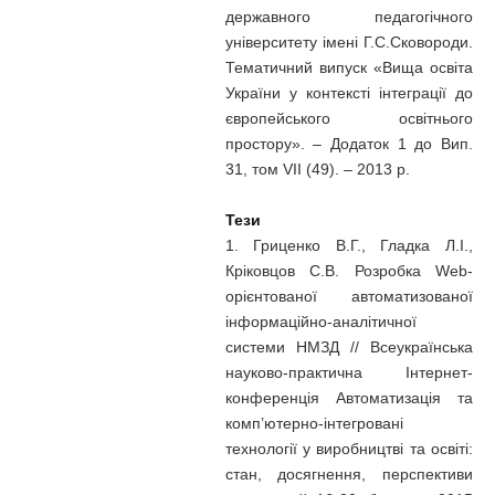
державного педагогічного
університету імені Г.С.Сковороди.
Тематичний випуск «Вища освіта
України у контексті інтеграції до
європейського освітнього
простору». – Додаток 1 до Вип.
31, том VII (49). – 2013 р.
Тези
1. Гриценко В.Г., Гладка Л.І.,
Кріковцов С.В. Розробка Web-
орієнтованої автоматизованої
інформаційно-аналітичної
системи НМЗД // Всеукраїнська
науково-практична Iнтернет-
конференція Автоматизація та
комп’ютерно-інтегровані
технології у виробництві та освіті:
стан, досягнення, перспективи