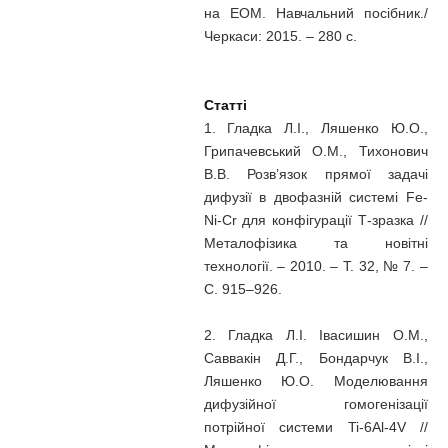
на ЕОМ. Навчальний посібник./
Черкаси: 2015. – 280 с.
Статті
1. Гладка Л.І., Ляшенко Ю.О.,
Грипачевський О.М., Тихонович
В.В. Розв’язок прямої задачі
дифузії в двофазній системі Fe-
Ni-Cr для конфігурації Т-зразка //
Металофізика та новітні
технології. – 2010. – Т. 32, № 7. –
С. 915–926.
2. Гладка Л.І. Івасишин О.М.,
Саввакін Д.Г., Бондарчук В.І.,
Ляшенко Ю.О. Моделювання
дифузійної гомогенізації
потрійної системи Ti-6Al-4V //