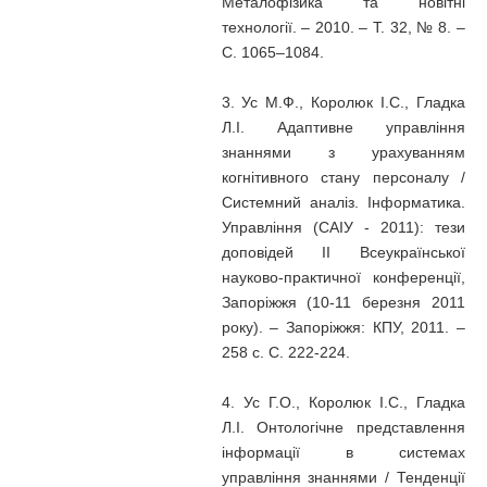
Металофізика та новітні
технології. – 2010. – Т. 32, № 8. –
С. 1065–1084.
3. Ус М.Ф., Королюк І.С., Гладка
Л.І. Адаптивне управління
знаннями з урахуванням
когнітивного стану персоналу /
Системний аналіз. Інформатика.
Управління (САІУ - 2011): тези
доповідей ІІ Всеукраїнської
науково-практичної конференції,
Запоріжжя (10-11 березня 2011
року). – Запоріжжя: КПУ, 2011. –
258 с. С. 222-224.
4. Ус Г.О., Королюк І.С., Гладка
Л.І. Онтологічне представлення
інформації в системах
управління знаннями / Тенденції